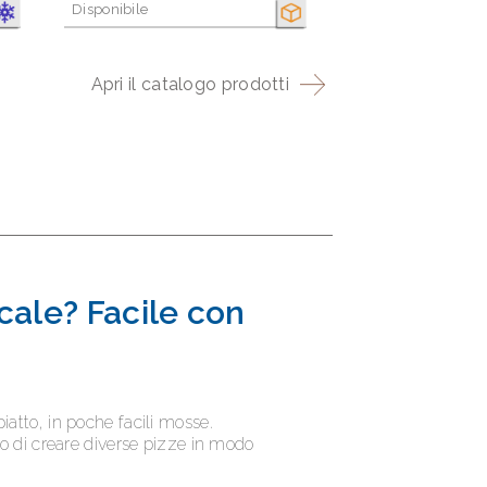
Disponibile
ONGELATO
SECCO
Apri il catalogo prodotti
ocale? Facile con
iatto, in poche facili mosse.
no di creare diverse pizze in modo