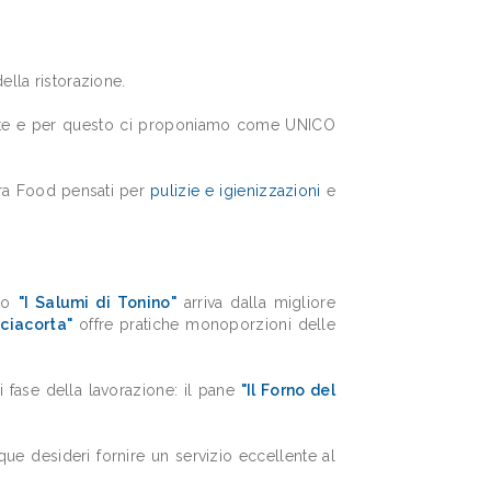
ella ristorazione.
iente e per questo ci proponiamo come UNICO
xtra Food pensati per
pulizie e igienizzazioni
e
nto
"I Salumi di Tonino"
arriva dalla migliore
nciacorta"
offre pratiche monoporzioni delle
i fase della lavorazione: il pane
"Il Forno del
nque desideri fornire un servizio eccellente al