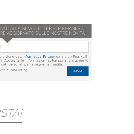
RIVITI ALLA NEWSLETTER PER RIMANERE
RE AGGIORNATO SULLE NOSTRE NOVITÀ!
 visione dell'
Informativa Privacy
ex art. 13 Reg. (UE)
9. Acquisite le informazioni autorizzo al trattamento
 dati personali per la seguente finalità:
vità di marketing.
INVIA
STA!