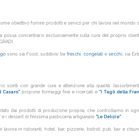
me obiettivo fornire prodotti e servizi per chi lavora nel mondo d
.Ca possa concentrarsi esclusivamente sulla cura del proprio cl
 GRADI.
ogo
sono sia Food, suddivisi tra
freschi
,
congelati
e
secchi
, sia E
ono scelti con grande cura e attenzione alla qualità: l’assortime
l Casaro"
propone formaggi fine e ricercati e
"I Tagli della Fra
entato dai prodotti di produzione propria, che controlliamo in ogn
"
e i dessert di finissima pasticceria artigianale
"Le Delizie"
.
avora in ristoranti, hotel, bar, pizzerie, bistrot, pub, bar e chiu