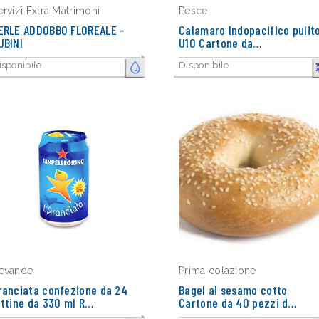
ervizi Extra Matrimoni
Pesce
ERLE ADDOBBO FLOREALE -
Calamaro Indopacifico pulit
UBINI
U10 Cartone da…
isponibile
Disponibile
FRESCO
C
evande
Prima colazione
ranciata confezione da 24
Bagel al sesamo cotto
attine da 330 ml R…
Cartone da 40 pezzi d…