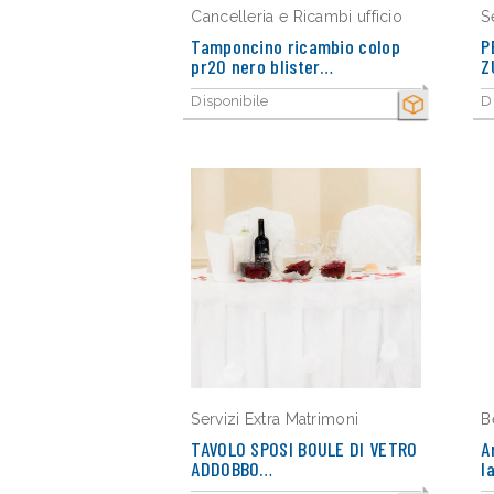
Cancelleria e Ricambi ufficio
S
Tamponcino ricambio colop
P
pr20 nero blister…
Z
Disponibile
D
SECCO
Servizi Extra Matrimoni
B
TAVOLO SPOSI BOULE DI VETRO
A
ADDOBBO…
l