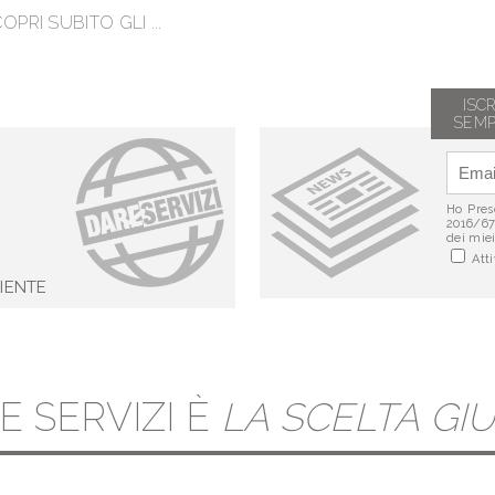
OPRI SUBITO GLI ...
ISC
SEMP
Ho Preso
2016/67
dei miei
Atti
IENTE
E SERVIZI È
LA SCELTA GIU