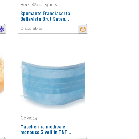
Beer-Wine-Spirits
o
Spumante Franciacorta
Bellavista Brut Saten…
Disponibile
ONGELATO
SECCO
Covid19
Mascherina medicale
monouso 3 veli in TNT…