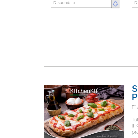
Disponibile
D
FRESCO
S
P
E` 
Tu
Il
pr