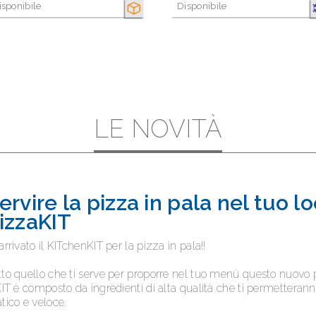
isponibile
Disponibile
SECCO
C
LE NOVITÀ
ervire la pizza in pala nel tuo l
izzaKIT
arrivato il KITchenKIT per la pizza in pala!!
tto quello che ti serve per proporre nel tuo menù questo nuovo p
 KIT è composto da ingredienti di alta qualità che ti permetteran
atico e veloce.